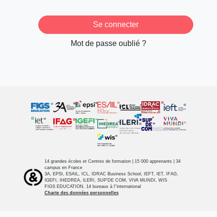
Se connecter
Mot de passe oublié ?
14 grandes écoles et Centres de formation | 15 000 apprenants | 34
campus en France
3A, EPSI, ESAIL, ICL, IDRAC Business School, IEFT, IET, IFAG,
IGEFI, IHEDREA, ILERI, SUP'DE COM, VIVA MUNDI, WIS
FIGS EDUCATION, 14 bureaux à l''international
Charte des données personnelles